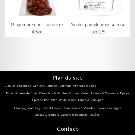
Gingembre confit au sucre
Sorbet pamplemousse rose
4.5kg
bio 2.5l
Plan du site
Accueil
Facebook
Contact
Actualité
Sitemap
Mentions légales
Fruits
Purées de fruits
Chocolats & Vanilles Gourmandises
Arômes & Colorants
Épices
Épicerie fine
Produits de la mer
Huiles & Vinaigres
Champignons
Légumes & Olives
Charcuteries & Viandes
Tapas
Fromages
Glaces & Sorbets
Cuisine moléculaire
Matériel
Contact