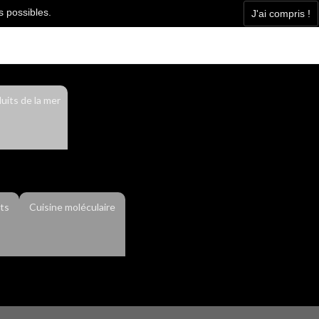
s possibles.
J'ai compris !
Facebook
Contact
Actualité
uits de la mer
ts
Cuisine moléculaire