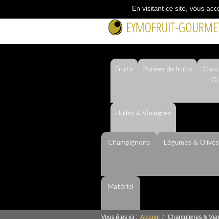
En visitant ce site, vous acc
Fruits
Purées de fruits
Choco
Go
Huiles & Vinaigres
Champignons
Légumes & Olives
Matériel
Vous êtes ici :
Accueil
Charcuteries & Vi