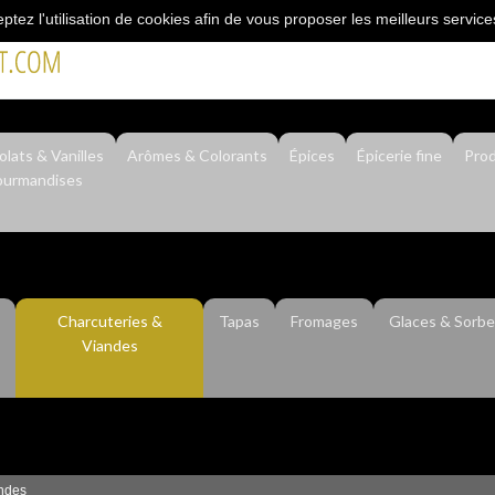
eptez l'utilisation de cookies afin de vous proposer les meilleurs service
"L’épicerie du professionnel"
lats & Vanilles
Arômes & Colorants
Épices
Épicerie fine
Prod
urmandises
Charcuteries &
Tapas
Fromages
Glaces & Sorbe
Viandes
andes