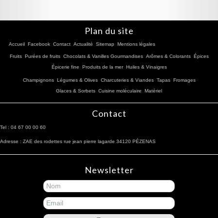
Plan du site
Accueil
Facebook
Contact
Actualité
Sitemap
Mentions légales
Fruits
Purées de fruits
Chocolats & Vanilles Gourmandises
Arômes & Colorants
Épices
Épicerie fine
Produits de la mer
Huiles & Vinaigres
Champignons
Légumes & Olives
Charcuteries & Viandes
Tapas
Fromages
Glaces & Sorbets
Cuisine moléculaire
Matériel
Contact
Tel : 04 67 00 00 60
Adresse : ZAE des rodettes rue jean pierre lagarde 34120 PÉZENAS
Newsletter