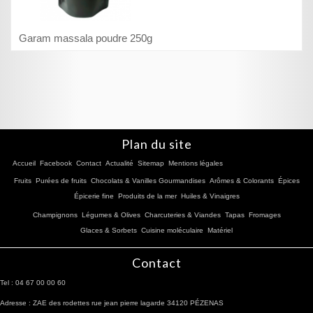
Garam massala poudre 250g
Plan du site
Accueil
Facebook
Contact
Actualité
Sitemap
Mentions légales
Fruits
Purées de fruits
Chocolats & Vanilles Gourmandises
Arômes & Colorants
Épices
Épicerie fine
Produits de la mer
Huiles & Vinaigres
Champignons
Légumes & Olives
Charcuteries & Viandes
Tapas
Fromages
Glaces & Sorbets
Cuisine moléculaire
Matériel
Contact
Tel : 04 67 00 00 60
Adresse : ZAE des rodettes rue jean pierre lagarde 34120 PÉZENAS