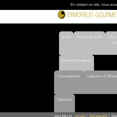
En visitant ce site, vous acc
Fruits
Purées de fruits
Choco
Go
Huiles & Vinaigres
Champignons
Légumes & Olives
Matériel
Vous êtes ici :
Accueil
Épicerie fine
Épi