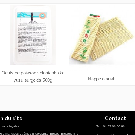
Oeufs de poisson volant/tobikko
Nappe a sushi
yuzu surgelés 500g
n du site
Contact
tions légales
Tel : 04 67 00 00 60
 Gourmandises
Arômes & Colorants
Épices
Épicerie fine