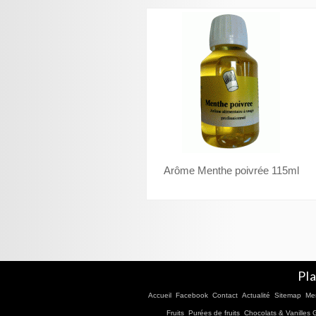
Arôme Menthe poivrée 115ml
Pla
Accueil
Facebook
Contact
Actualité
Sitemap
Men
Fruits
Purées de fruits
Chocolats & Vanilles