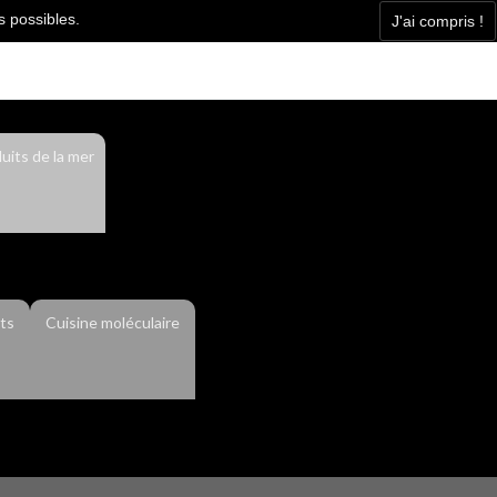
s possibles.
J'ai compris !
Facebook
Contact
Actualité
uits de la mer
ts
Cuisine moléculaire