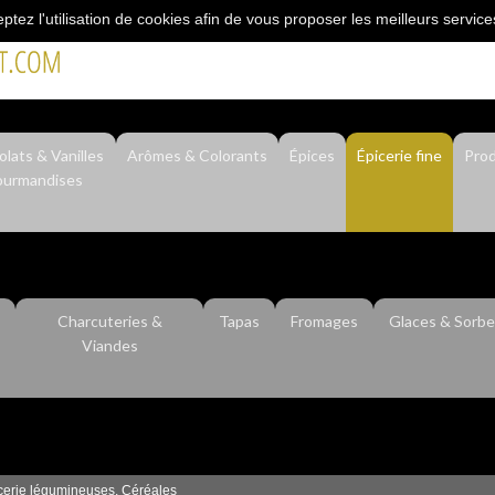
eptez l'utilisation de cookies afin de vous proposer les meilleurs service
"L’épicerie du professionnel"
lats & Vanilles
Arômes & Colorants
Épices
Épicerie fine
Prod
urmandises
Charcuteries &
Tapas
Fromages
Glaces & Sorbe
Viandes
cerie légumineuses, Céréales