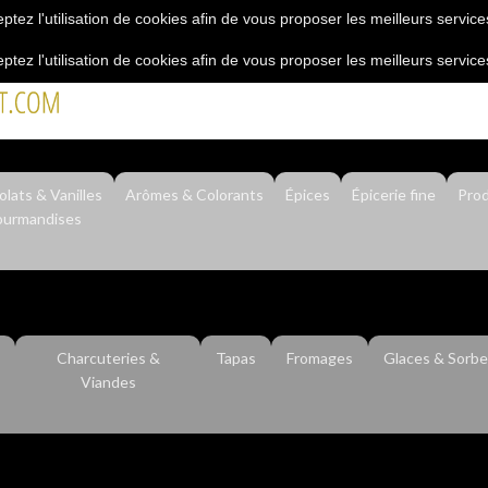
eptez l'utilisation de cookies afin de vous proposer les meilleurs service
eptez l'utilisation de cookies afin de vous proposer les meilleurs service
"L’épicerie du professionnel"
lats & Vanilles
Arômes & Colorants
Épices
Épicerie fine
Prod
urmandises
Charcuteries &
Tapas
Fromages
Glaces & Sorbe
Viandes