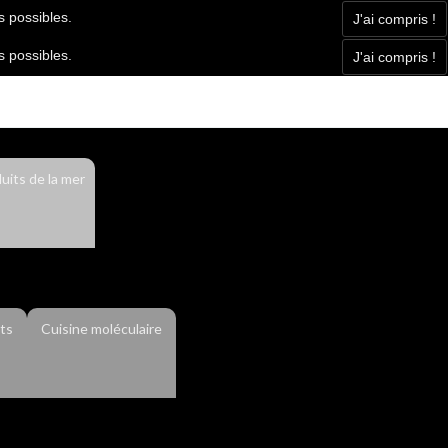
s possibles.
J'ai compris !
s possibles.
J'ai compris !
Facebook
Contact
Actualité
uits de la mer
ts
Cuisine moléculaire