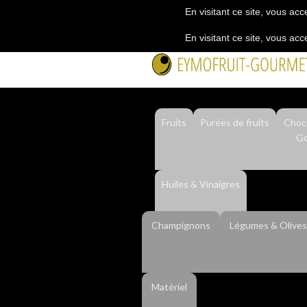
En visitant ce site, vous acc
En visitant ce site, vous acc
Fruits
Purées de fruits
Choco
Go
Huiles & Vinaigres
Champignons
Légumes & Olives
Matériel