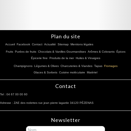
Plan du site
Accueil
Facebook
Contact
Actualité
Sitemap
Mentions légales
Fruits
Purées de fruits
Chocolats & Vanilles Gourmandises
Arômes & Colorants
Épices
Épicerie fine
Produits de la mer
Huiles & Vinaigres
Champignons
Légumes & Olives
Charcuteries & Viandes
Tapas
Fromages
Glaces & Sorbets
Cuisine moléculaire
Matériel
Contact
Tel : 04 67 00 00 60
Adresse : ZAE des rodettes rue jean pierre lagarde 34120 PÉZENAS
Newsletter