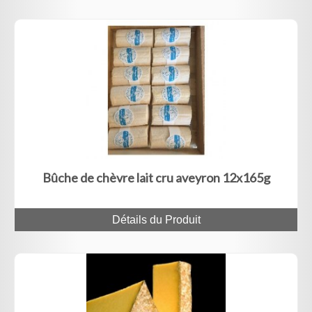
Bûche de chèvre lait cru aveyron 12x165g
Détails du Produit