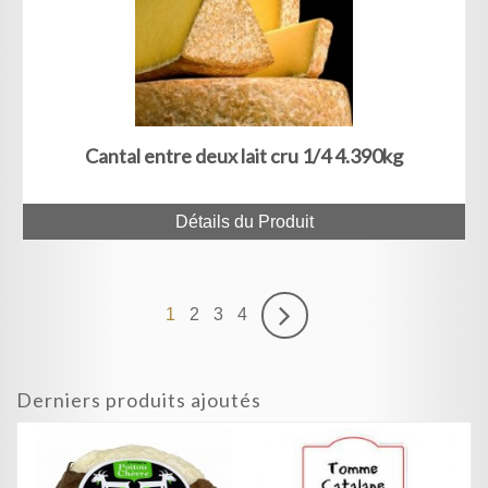
Cantal entre deux lait cru 1/4 4.390kg
Détails du Produit
1
2
3
4
Derniers produits ajoutés