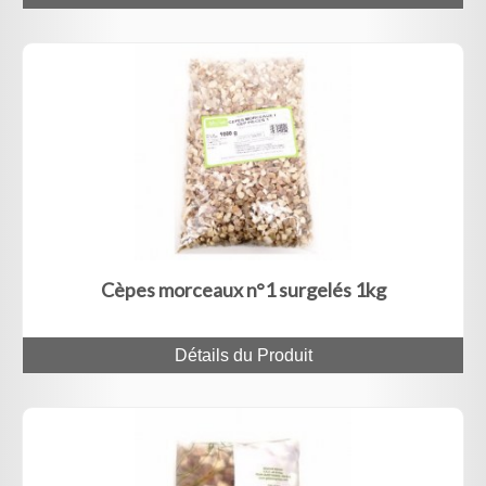
Cèpes morceaux n°1 surgelés 1kg
Détails du Produit