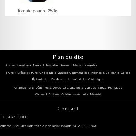
Tomate poudre 250g
Plan du site
Accueil
Facebook
Contact
Actualité
Sitemap
Mentions légales
Fruits
Purées de fruits
Chocolats & Vanilles Gourmandises
Arômes & Colorants
Épices
Épicerie fine
Produits de la mer
Huiles & Vinaigres
Champignons
Légumes & Olives
Charcuteries & Viandes
Tapas
Fromages
Glaces & Sorbets
Cuisine moléculaire
Matériel
Contact
Tel : 04 67 00 00 60
Adresse : ZAE des rodettes rue jean pierre lagarde 34120 PÉZENAS