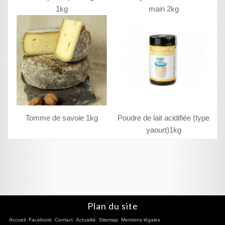
1kg
main 2kg
Tomme de savoie 1kg
Poudre de lait acidifiée (type
yaourt)1kg
Plan du site
Accueil
Facebook
Contact
Actualité
Sitemap
Mentions légales